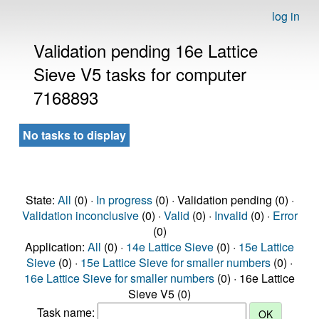
log in
Validation pending 16e Lattice
Sieve V5 tasks for computer
7168893
No tasks to display
State:
All
(0) ·
In progress
(0) · Validation pending (0) ·
Validation inconclusive
(0) ·
Valid
(0) ·
Invalid
(0) ·
Error
(0)
Application:
All
(0) ·
14e Lattice Sieve
(0) ·
15e Lattice
Sieve
(0) ·
15e Lattice Sieve for smaller numbers
(0) ·
16e Lattice Sieve for smaller numbers
(0) · 16e Lattice
Sieve V5 (0)
Task name: