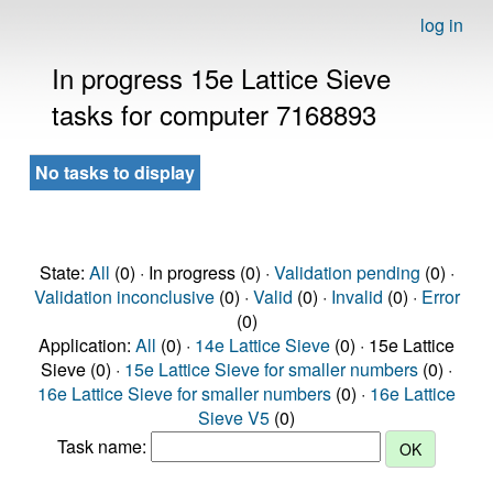
log in
In progress 15e Lattice Sieve
tasks for computer 7168893
No tasks to display
State:
All
(0) · In progress (0) ·
Validation pending
(0) ·
Validation inconclusive
(0) ·
Valid
(0) ·
Invalid
(0) ·
Error
(0)
Application:
All
(0) ·
14e Lattice Sieve
(0) · 15e Lattice
Sieve (0) ·
15e Lattice Sieve for smaller numbers
(0) ·
16e Lattice Sieve for smaller numbers
(0) ·
16e Lattice
Sieve V5
(0)
Task name: