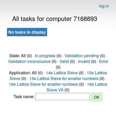
log in
All tasks for computer 7168893
No tasks to display
State: All (0) ·
In progress
(0) ·
Validation pending
(0) ·
Validation inconclusive
(0) ·
Valid
(0) ·
Invalid
(0) ·
Error
(0)
Application: All (0) ·
14e Lattice Sieve
(0) ·
15e Lattice
Sieve
(0) ·
15e Lattice Sieve for smaller numbers
(0) ·
16e Lattice Sieve for smaller numbers
(0) ·
16e Lattice
Sieve V5
(0)
Task name: