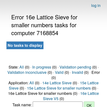
log in
Error 16e Lattice Sieve for
smaller numbers tasks for
computer 7168854
No tasks to display
State:
All
(0) ·
In progress
(0) ·
Validation pending
(0) ·
Validation inconclusive
(0) ·
Valid
(0) ·
Invalid
(0) · Error
(0)
Application:
All
(0) ·
14e Lattice Sieve
(0) ·
15e Lattice
Sieve
(0) ·
15e Lattice Sieve for smaller numbers
(0) ·
16e Lattice Sieve for smaller numbers (0) ·
16e Lattice
Sieve V5
(0)
Task name: