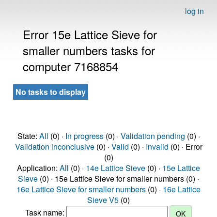
log in
Error 15e Lattice Sieve for
smaller numbers tasks for
computer 7168854
No tasks to display
State:
All
(0) ·
In progress
(0) ·
Validation pending
(0) ·
Validation inconclusive
(0) ·
Valid
(0) ·
Invalid
(0) · Error
(0)
Application:
All
(0) ·
14e Lattice Sieve
(0) ·
15e Lattice
Sieve
(0) · 15e Lattice Sieve for smaller numbers (0) ·
16e Lattice Sieve for smaller numbers
(0) ·
16e Lattice
Sieve V5
(0)
Task name: