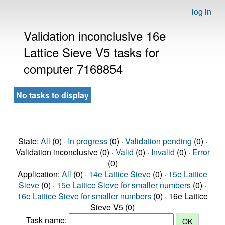
log in
Validation inconclusive 16e
Lattice Sieve V5 tasks for
computer 7168854
No tasks to display
State:
All
(0) ·
In progress
(0) ·
Validation pending
(0) ·
Validation inconclusive (0) ·
Valid
(0) ·
Invalid
(0) ·
Error
(0)
Application:
All
(0) ·
14e Lattice Sieve
(0) ·
15e Lattice
Sieve
(0) ·
15e Lattice Sieve for smaller numbers
(0) ·
16e Lattice Sieve for smaller numbers
(0) · 16e Lattice
Sieve V5 (0)
Task name: