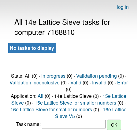
log in
All 14e Lattice Sieve tasks for
computer 7168810
No tasks to display
State: All (0) ·
In progress
(0) ·
Validation pending
(0) ·
Validation inconclusive
(0) ·
Valid
(0) ·
Invalid
(0) ·
Error
(0)
Application:
All
(0) · 14e Lattice Sieve (0) ·
15e Lattice
Sieve
(0) ·
15e Lattice Sieve for smaller numbers
(0) ·
16e Lattice Sieve for smaller numbers
(0) ·
16e Lattice
Sieve V5
(0)
Task name: