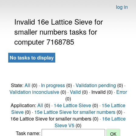
log in
Invalid 16e Lattice Sieve for
smaller numbers tasks for
computer 7168785
No tasks to display
State:
All
(0) ·
In progress
(0) ·
Validation pending
(0) ·
Validation inconclusive
(0) ·
Valid
(0) · Invalid (0) ·
Error
(0)
Application:
All
(0) ·
14e Lattice Sieve
(0) ·
15e Lattice
Sieve
(0) ·
15e Lattice Sieve for smaller numbers
(0) ·
16e Lattice Sieve for smaller numbers (0) ·
16e Lattice
Sieve V5
(0)
Task name: