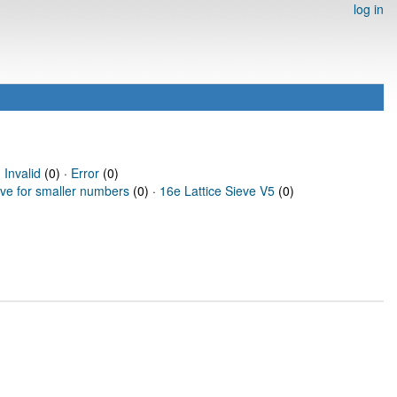
log in
·
Invalid
(0) ·
Error
(0)
eve for smaller numbers
(0) ·
16e Lattice Sieve V5
(0)