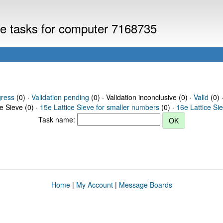
eve tasks for computer 7168735
gress
(0) ·
Validation pending
(0) · Validation inconclusive (0) ·
Valid
(0) 
ce Sieve (0) ·
15e Lattice Sieve for smaller numbers
(0) ·
16e Lattice Si
Task name:
Home
|
My Account
|
Message Boards