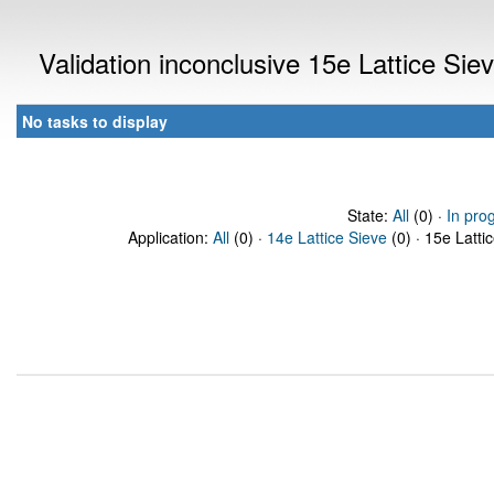
Validation inconclusive 15e Lattice Si
No tasks to display
State:
All
(0) ·
In pro
Application:
All
(0) ·
14e Lattice Sieve
(0) · 15e Latti