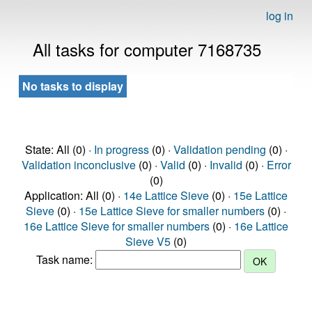
log in
All tasks for computer 7168735
No tasks to display
State: All (0) ·
In progress
(0) ·
Validation pending
(0) ·
Validation inconclusive
(0) ·
Valid
(0) ·
Invalid
(0) ·
Error
(0)
Application: All (0) ·
14e Lattice Sieve
(0) ·
15e Lattice
Sieve
(0) ·
15e Lattice Sieve for smaller numbers
(0) ·
16e Lattice Sieve for smaller numbers
(0) ·
16e Lattice
Sieve V5
(0)
Task name: