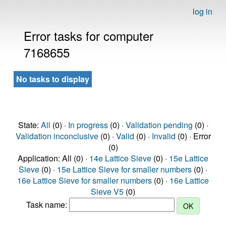
log in
Error tasks for computer
7168655
No tasks to display
State:
All
(0) ·
In progress
(0) ·
Validation pending
(0) ·
Validation inconclusive
(0) ·
Valid
(0) ·
Invalid
(0) · Error
(0)
Application: All (0) ·
14e Lattice Sieve
(0) ·
15e Lattice
Sieve
(0) ·
15e Lattice Sieve for smaller numbers
(0) ·
16e Lattice Sieve for smaller numbers
(0) ·
16e Lattice
Sieve V5
(0)
Task name: