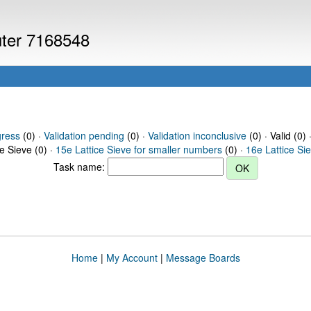
uter 7168548
gress
(0) ·
Validation pending
(0) ·
Validation inconclusive
(0) · Valid (0) 
ce Sieve (0) ·
15e Lattice Sieve for smaller numbers
(0) ·
16e Lattice Si
Task name:
Home
|
My Account
|
Message Boards