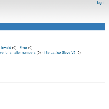
log in
·
Invalid
(0) ·
Error
(0)
eve for smaller numbers
(0) ·
16e Lattice Sieve V5
(0)