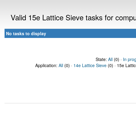
Valid 15e Lattice Sieve tasks for comp
No tasks to display
State:
All
(0) ·
In pro
Application:
All
(0) ·
14e Lattice Sieve
(0) · 15e Latti