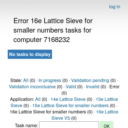
log in
Error 16e Lattice Sieve for
smaller numbers tasks for
computer 7168232
No tasks to display
State:
All
(0) ·
In progress
(0) ·
Validation pending
(0) ·
Validation inconclusive
(0) ·
Valid
(0) ·
Invalid
(0) · Error
(0)
Application:
All
(0) ·
14e Lattice Sieve
(0) ·
15e Lattice
Sieve
(0) ·
15e Lattice Sieve for smaller numbers
(0) ·
16e Lattice Sieve for smaller numbers (0) ·
16e Lattice
Sieve V5
(0)
Task name: