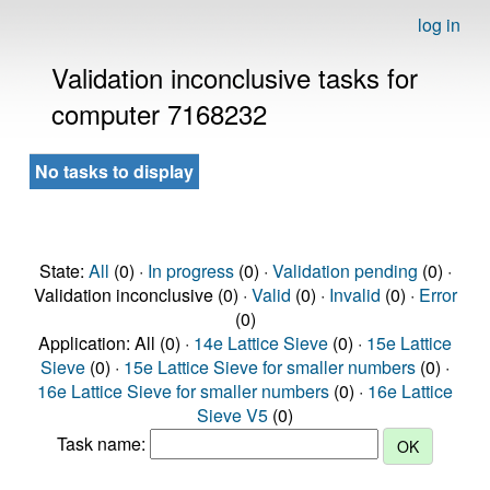
log in
Validation inconclusive tasks for
computer 7168232
No tasks to display
State:
All
(0) ·
In progress
(0) ·
Validation pending
(0) ·
Validation inconclusive (0) ·
Valid
(0) ·
Invalid
(0) ·
Error
(0)
Application: All (0) ·
14e Lattice Sieve
(0) ·
15e Lattice
Sieve
(0) ·
15e Lattice Sieve for smaller numbers
(0) ·
16e Lattice Sieve for smaller numbers
(0) ·
16e Lattice
Sieve V5
(0)
Task name: