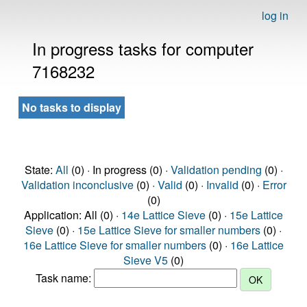
log in
In progress tasks for computer
7168232
No tasks to display
State:
All
(0) · In progress (0) ·
Validation pending
(0) ·
Validation inconclusive
(0) ·
Valid
(0) ·
Invalid
(0) ·
Error
(0)
Application: All (0) ·
14e Lattice Sieve
(0) ·
15e Lattice
Sieve
(0) ·
15e Lattice Sieve for smaller numbers
(0) ·
16e Lattice Sieve for smaller numbers
(0) ·
16e Lattice
Sieve V5
(0)
Task name: