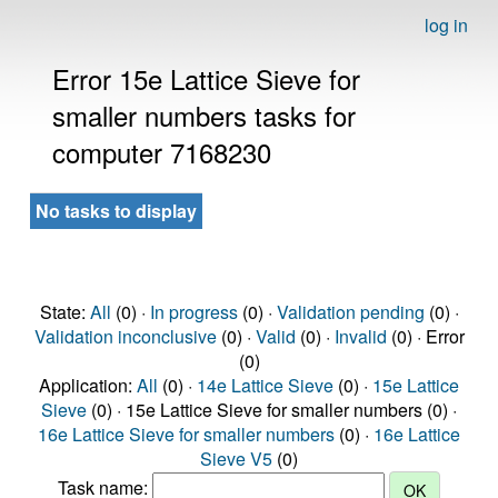
log in
Error 15e Lattice Sieve for
smaller numbers tasks for
computer 7168230
No tasks to display
State:
All
(0) ·
In progress
(0) ·
Validation pending
(0) ·
Validation inconclusive
(0) ·
Valid
(0) ·
Invalid
(0) · Error
(0)
Application:
All
(0) ·
14e Lattice Sieve
(0) ·
15e Lattice
Sieve
(0) · 15e Lattice Sieve for smaller numbers (0) ·
16e Lattice Sieve for smaller numbers
(0) ·
16e Lattice
Sieve V5
(0)
Task name: