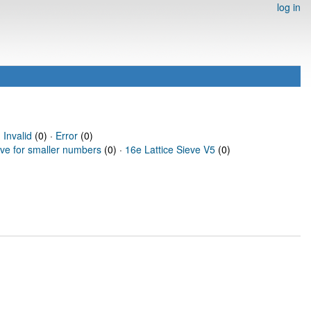
log in
·
Invalid
(0) ·
Error
(0)
eve for smaller numbers
(0) ·
16e Lattice Sieve V5
(0)