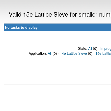
Valid 15e Lattice Sieve for smaller nu
No tasks to display
State:
All
(0) ·
In pro
Application:
All
(0) ·
14e Lattice Sieve
(0) ·
15e Latti