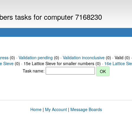
mbers tasks for computer 7168230
gress
(0) ·
Validation pending
(0) ·
Validation inconclusive
(0) · Valid (0) 
ce Sieve
(0) · 15e Lattice Sieve for smaller numbers (0) ·
16e Lattice Si
Task name:
Home
|
My Account
|
Message Boards