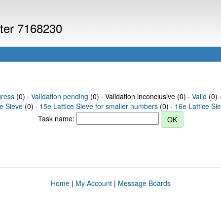
uter 7168230
gress
(0) ·
Validation pending
(0) · Validation inconclusive (0) ·
Valid
(0) 
ce Sieve
(0) ·
15e Lattice Sieve for smaller numbers
(0) ·
16e Lattice Si
Task name:
Home
|
My Account
|
Message Boards