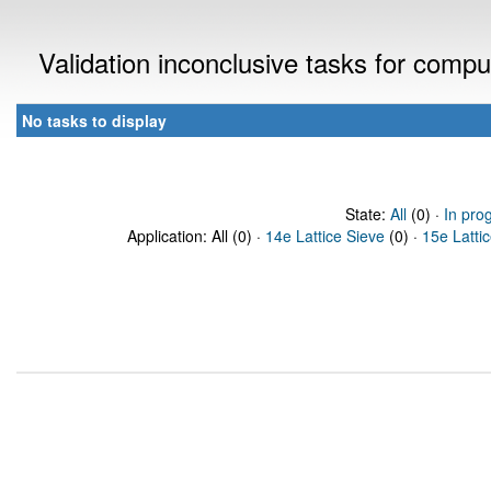
Validation inconclusive tasks for comp
No tasks to display
State:
All
(0) ·
In pro
Application: All (0) ·
14e Lattice Sieve
(0) ·
15e Latti