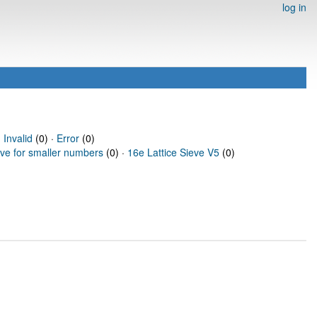
log in
·
Invalid
(0) ·
Error
(0)
eve for smaller numbers
(0) ·
16e Lattice Sieve V5
(0)