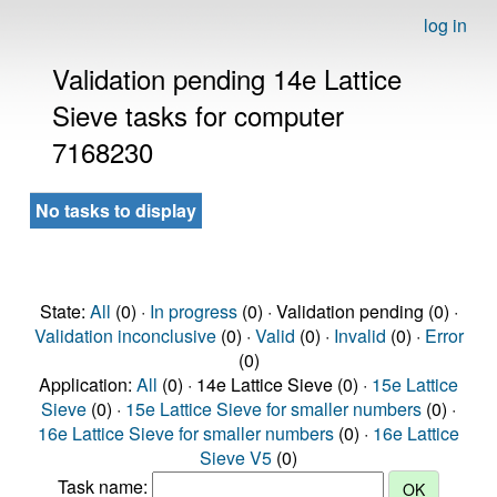
log in
Validation pending 14e Lattice
Sieve tasks for computer
7168230
No tasks to display
State:
All
(0) ·
In progress
(0) · Validation pending (0) ·
Validation inconclusive
(0) ·
Valid
(0) ·
Invalid
(0) ·
Error
(0)
Application:
All
(0) · 14e Lattice Sieve (0) ·
15e Lattice
Sieve
(0) ·
15e Lattice Sieve for smaller numbers
(0) ·
16e Lattice Sieve for smaller numbers
(0) ·
16e Lattice
Sieve V5
(0)
Task name: