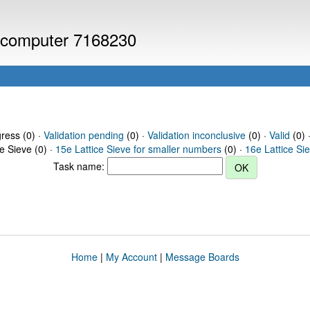
or computer 7168230
gress (0) ·
Validation pending
(0) ·
Validation inconclusive
(0) ·
Valid
(0) 
ce Sieve (0) ·
15e Lattice Sieve for smaller numbers
(0) ·
16e Lattice Si
Task name:
Home
|
My Account
|
Message Boards