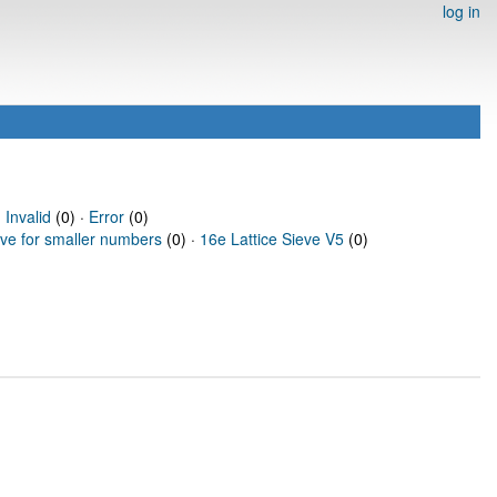
log in
·
Invalid
(0) ·
Error
(0)
eve for smaller numbers
(0) ·
16e Lattice Sieve V5
(0)