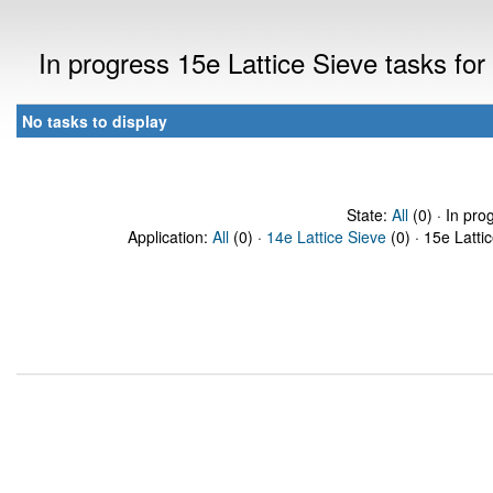
In progress 15e Lattice Sieve tasks f
No tasks to display
State:
All
(0) · In pro
Application:
All
(0) ·
14e Lattice Sieve
(0) · 15e Latti