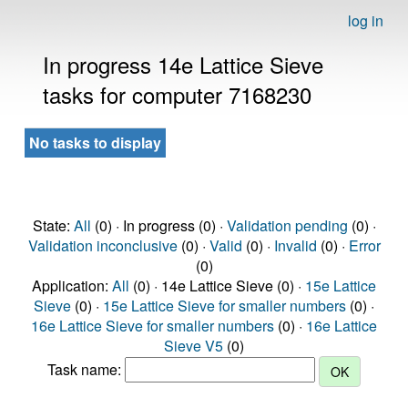
log in
In progress 14e Lattice Sieve
tasks for computer 7168230
No tasks to display
State:
All
(0) · In progress (0) ·
Validation pending
(0) ·
Validation inconclusive
(0) ·
Valid
(0) ·
Invalid
(0) ·
Error
(0)
Application:
All
(0) · 14e Lattice Sieve (0) ·
15e Lattice
Sieve
(0) ·
15e Lattice Sieve for smaller numbers
(0) ·
16e Lattice Sieve for smaller numbers
(0) ·
16e Lattice
Sieve V5
(0)
Task name: