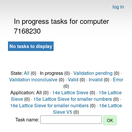
log in
In progress tasks for computer
7168230
No tasks to display
State:
All
(0) · In progress (0) ·
Validation pending
(0) ·
Validation inconclusive
(0) ·
Valid
(0) ·
Invalid
(0) ·
Error
(0)
Application: All (0) ·
14e Lattice Sieve
(0) ·
15e Lattice
Sieve
(0) ·
15e Lattice Sieve for smaller numbers
(0) ·
16e Lattice Sieve for smaller numbers
(0) ·
16e Lattice
Sieve V5
(0)
Task name: