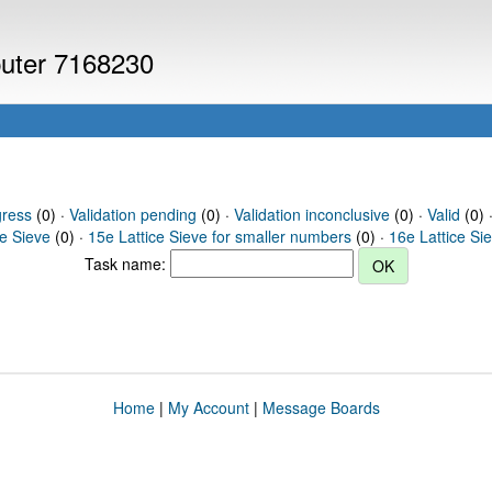
puter 7168230
gress
(0) ·
Validation pending
(0) ·
Validation inconclusive
(0) ·
Valid
(0) 
ce Sieve
(0) ·
15e Lattice Sieve for smaller numbers
(0) ·
16e Lattice Si
Task name:
Home
|
My Account
|
Message Boards