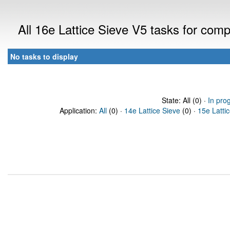
All 16e Lattice Sieve V5 tasks for com
No tasks to display
State: All (0) ·
In pro
Application:
All
(0) ·
14e Lattice Sieve
(0) ·
15e Latti