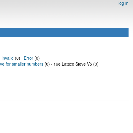
log in
·
Invalid
(0) ·
Error
(0)
eve for smaller numbers
(0) · 16e Lattice Sieve V5 (0)