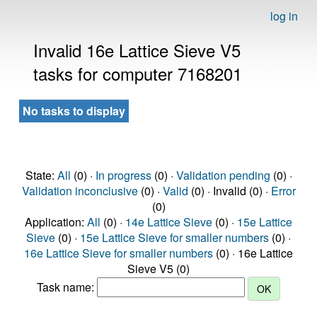
log in
Invalid 16e Lattice Sieve V5
tasks for computer 7168201
No tasks to display
State:
All
(0) ·
In progress
(0) ·
Validation pending
(0) ·
Validation inconclusive
(0) ·
Valid
(0) · Invalid (0) ·
Error
(0)
Application:
All
(0) ·
14e Lattice Sieve
(0) ·
15e Lattice
Sieve
(0) ·
15e Lattice Sieve for smaller numbers
(0) ·
16e Lattice Sieve for smaller numbers
(0) · 16e Lattice
Sieve V5 (0)
Task name: