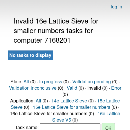
log in
Invalid 16e Lattice Sieve for
smaller numbers tasks for
computer 7168201
No tasks to display
State:
All
(0) ·
In progress
(0) ·
Validation pending
(0) ·
Validation inconclusive
(0) ·
Valid
(0) · Invalid (0) ·
Error
(0)
Application:
All
(0) ·
14e Lattice Sieve
(0) ·
15e Lattice
Sieve
(0) ·
15e Lattice Sieve for smaller numbers
(0) ·
16e Lattice Sieve for smaller numbers (0) ·
16e Lattice
Sieve V5
(0)
Task name: