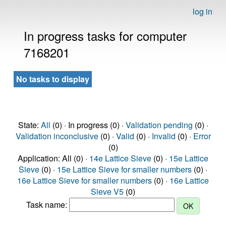
log in
In progress tasks for computer
7168201
No tasks to display
State:
All
(0) · In progress (0) ·
Validation pending
(0) ·
Validation inconclusive
(0) ·
Valid
(0) ·
Invalid
(0) ·
Error
(0)
Application: All (0) ·
14e Lattice Sieve
(0) ·
15e Lattice
Sieve
(0) ·
15e Lattice Sieve for smaller numbers
(0) ·
16e Lattice Sieve for smaller numbers
(0) ·
16e Lattice
Sieve V5
(0)
Task name: