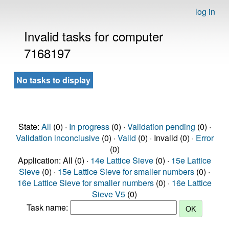
log in
Invalid tasks for computer
7168197
No tasks to display
State:
All
(0) ·
In progress
(0) ·
Validation pending
(0) ·
Validation inconclusive
(0) ·
Valid
(0) · Invalid (0) ·
Error
(0)
Application: All (0) ·
14e Lattice Sieve
(0) ·
15e Lattice
Sieve
(0) ·
15e Lattice Sieve for smaller numbers
(0) ·
16e Lattice Sieve for smaller numbers
(0) ·
16e Lattice
Sieve V5
(0)
Task name: