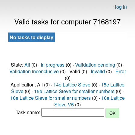
log in
Valid tasks for computer 7168197
No tasks to display
State:
All
(0) ·
In progress
(0) ·
Validation pending
(0) ·
Validation inconclusive
(0) · Valid (0) ·
Invalid
(0) ·
Error
(0)
Application: All (0) ·
14e Lattice Sieve
(0) ·
15e Lattice
Sieve
(0) ·
15e Lattice Sieve for smaller numbers
(0) ·
16e Lattice Sieve for smaller numbers
(0) ·
16e Lattice
Sieve V5
(0)
Task name: