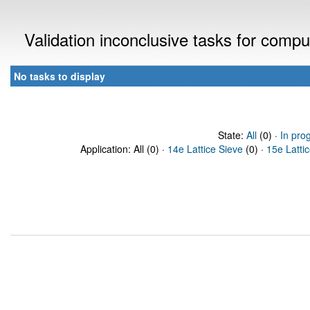
Validation inconclusive tasks for comp
No tasks to display
State:
All
(0) ·
In pro
Application: All (0) ·
14e Lattice Sieve
(0) ·
15e Latti