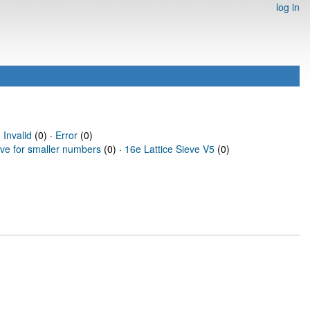
log in
·
Invalid
(0) ·
Error
(0)
eve for smaller numbers
(0) ·
16e Lattice Sieve V5
(0)