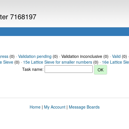
uter 7168197
gress
(0) ·
Validation pending
(0) · Validation inconclusive (0) ·
Valid
(0) 
ce Sieve
(0) ·
15e Lattice Sieve for smaller numbers
(0) ·
16e Lattice Si
Task name:
Home
|
My Account
|
Message Boards