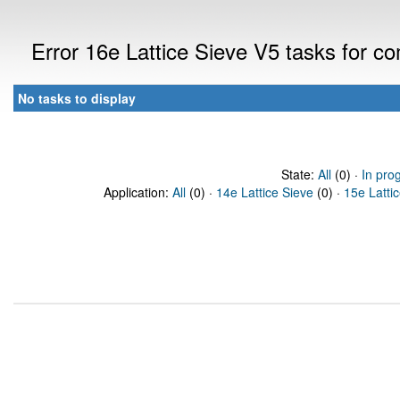
Error 16e Lattice Sieve V5 tasks for 
No tasks to display
State:
All
(0) ·
In pro
Application:
All
(0) ·
14e Lattice Sieve
(0) ·
15e Latti