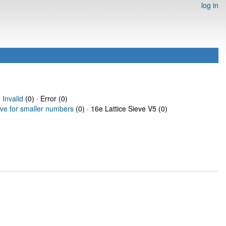
log in
·
Invalid
(0) · Error (0)
eve for smaller numbers
(0) · 16e Lattice Sieve V5 (0)