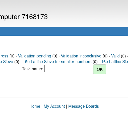
computer 7168173
gress
(0) ·
Validation pending
(0) ·
Validation inconclusive
(0) ·
Valid
(0) 
ce Sieve
(0) ·
15e Lattice Sieve for smaller numbers
(0) ·
16e Lattice Si
Task name:
Home
|
My Account
|
Message Boards