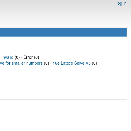
log in
·
Invalid
(0) · Error (0)
eve for smaller numbers
(0) ·
16e Lattice Sieve V5
(0)