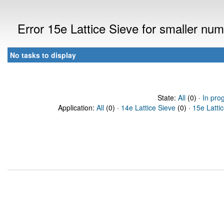
Error 15e Lattice Sieve for smaller n
No tasks to display
State:
All
(0) ·
In pro
Application:
All
(0) ·
14e Lattice Sieve
(0) ·
15e Latti