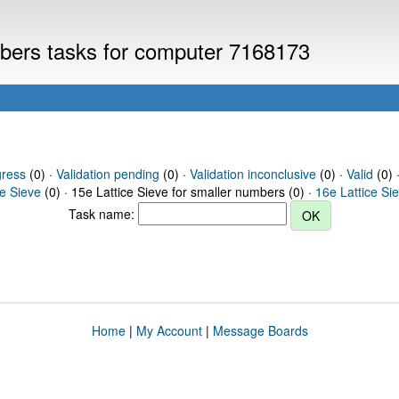
umbers tasks for computer 7168173
gress
(0) ·
Validation pending
(0) ·
Validation inconclusive
(0) ·
Valid
(0) 
ce Sieve
(0) · 15e Lattice Sieve for smaller numbers (0) ·
16e Lattice Si
Task name:
Home
|
My Account
|
Message Boards