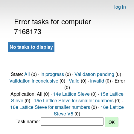
log in
Error tasks for computer
7168173
No tasks to display
State:
All
(0) ·
In progress
(0) ·
Validation pending
(0) ·
Validation inconclusive
(0) ·
Valid
(0) ·
Invalid
(0) · Error
(0)
Application: All (0) ·
14e Lattice Sieve
(0) ·
15e Lattice
Sieve
(0) ·
15e Lattice Sieve for smaller numbers
(0) ·
16e Lattice Sieve for smaller numbers
(0) ·
16e Lattice
Sieve V5
(0)
Task name: