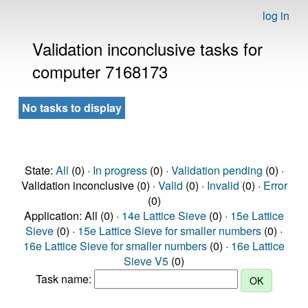
log in
Validation inconclusive tasks for
computer 7168173
No tasks to display
State:
All
(0) ·
In progress
(0) ·
Validation pending
(0) ·
Validation inconclusive (0) ·
Valid
(0) ·
Invalid
(0) ·
Error
(0)
Application: All (0) ·
14e Lattice Sieve
(0) ·
15e Lattice
Sieve
(0) ·
15e Lattice Sieve for smaller numbers
(0) ·
16e Lattice Sieve for smaller numbers
(0) ·
16e Lattice
Sieve V5
(0)
Task name: