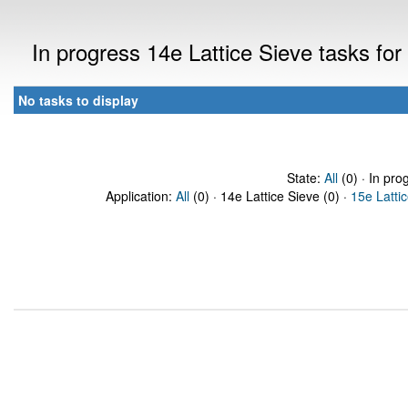
In progress 14e Lattice Sieve tasks f
No tasks to display
State:
All
(0) · In pro
Application:
All
(0) · 14e Lattice Sieve (0) ·
15e Latti