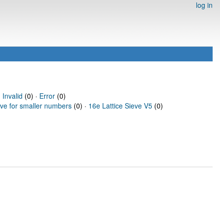
log in
·
Invalid
(0) ·
Error
(0)
eve for smaller numbers
(0) ·
16e Lattice Sieve V5
(0)