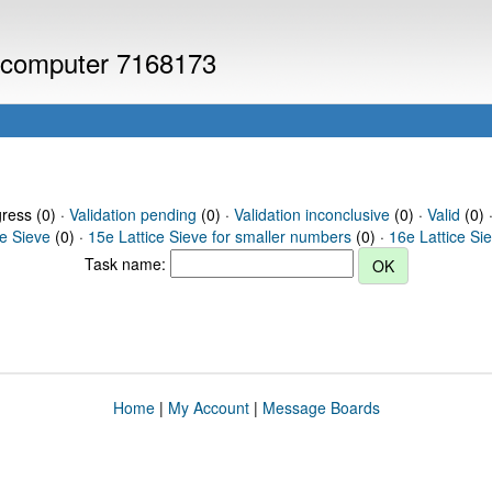
or computer 7168173
gress (0) ·
Validation pending
(0) ·
Validation inconclusive
(0) ·
Valid
(0) 
ce Sieve
(0) ·
15e Lattice Sieve for smaller numbers
(0) ·
16e Lattice Si
Task name:
Home
|
My Account
|
Message Boards