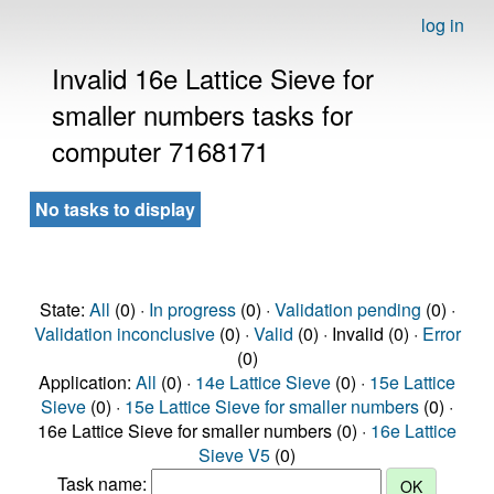
log in
Invalid 16e Lattice Sieve for
smaller numbers tasks for
computer 7168171
No tasks to display
State:
All
(0) ·
In progress
(0) ·
Validation pending
(0) ·
Validation inconclusive
(0) ·
Valid
(0) · Invalid (0) ·
Error
(0)
Application:
All
(0) ·
14e Lattice Sieve
(0) ·
15e Lattice
Sieve
(0) ·
15e Lattice Sieve for smaller numbers
(0) ·
16e Lattice Sieve for smaller numbers (0) ·
16e Lattice
Sieve V5
(0)
Task name: