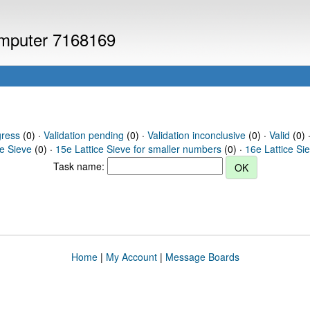
computer 7168169
gress
(0) ·
Validation pending
(0) ·
Validation inconclusive
(0) ·
Valid
(0) 
ce Sieve
(0) ·
15e Lattice Sieve for smaller numbers
(0) ·
16e Lattice Si
Task name:
Home
|
My Account
|
Message Boards