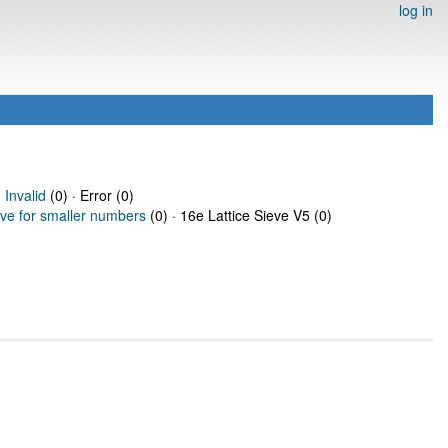
log in
·
Invalid
(0) · Error (0)
eve for smaller numbers
(0) · 16e Lattice Sieve V5 (0)