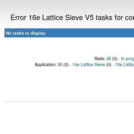
Error 16e Lattice Sieve V5 tasks for 
No tasks to display
State:
All
(0) ·
In pro
Application:
All
(0) ·
14e Lattice Sieve
(0) ·
15e Latti