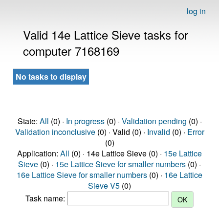
log in
Valid 14e Lattice Sieve tasks for
computer 7168169
No tasks to display
State:
All
(0) ·
In progress
(0) ·
Validation pending
(0) ·
Validation inconclusive
(0) · Valid (0) ·
Invalid
(0) ·
Error
(0)
Application:
All
(0) · 14e Lattice Sieve (0) ·
15e Lattice
Sieve
(0) ·
15e Lattice Sieve for smaller numbers
(0) ·
16e Lattice Sieve for smaller numbers
(0) ·
16e Lattice
Sieve V5
(0)
Task name: