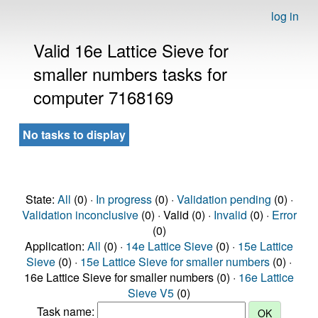
log in
Valid 16e Lattice Sieve for
smaller numbers tasks for
computer 7168169
No tasks to display
State:
All
(0) ·
In progress
(0) ·
Validation pending
(0) ·
Validation inconclusive
(0) · Valid (0) ·
Invalid
(0) ·
Error
(0)
Application:
All
(0) ·
14e Lattice Sieve
(0) ·
15e Lattice
Sieve
(0) ·
15e Lattice Sieve for smaller numbers
(0) ·
16e Lattice Sieve for smaller numbers (0) ·
16e Lattice
Sieve V5
(0)
Task name: