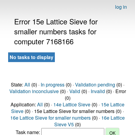
log in
Error 15e Lattice Sieve for
smaller numbers tasks for
computer 7168166
No tasks to display
State:
All
(0) ·
In progress
(0) ·
Validation pending
(0) ·
Validation inconclusive
(0) ·
Valid
(0) ·
Invalid
(0) · Error
(0)
Application:
All
(0) ·
14e Lattice Sieve
(0) ·
15e Lattice
Sieve
(0) · 15e Lattice Sieve for smaller numbers (0) ·
16e Lattice Sieve for smaller numbers
(0) ·
16e Lattice
Sieve V5
(0)
Task name: