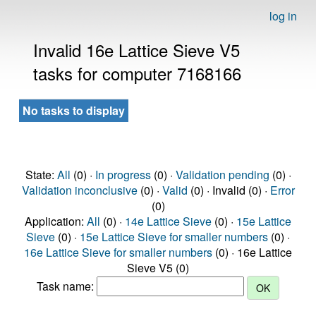
log in
Invalid 16e Lattice Sieve V5
tasks for computer 7168166
No tasks to display
State:
All
(0) ·
In progress
(0) ·
Validation pending
(0) ·
Validation inconclusive
(0) ·
Valid
(0) · Invalid (0) ·
Error
(0)
Application:
All
(0) ·
14e Lattice Sieve
(0) ·
15e Lattice
Sieve
(0) ·
15e Lattice Sieve for smaller numbers
(0) ·
16e Lattice Sieve for smaller numbers
(0) · 16e Lattice
Sieve V5 (0)
Task name: