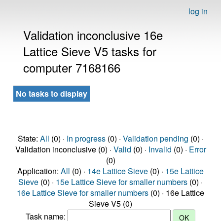
log in
Validation inconclusive 16e
Lattice Sieve V5 tasks for
computer 7168166
No tasks to display
State:
All
(0) ·
In progress
(0) ·
Validation pending
(0) ·
Validation inconclusive (0) ·
Valid
(0) ·
Invalid
(0) ·
Error
(0)
Application:
All
(0) ·
14e Lattice Sieve
(0) ·
15e Lattice
Sieve
(0) ·
15e Lattice Sieve for smaller numbers
(0) ·
16e Lattice Sieve for smaller numbers
(0) · 16e Lattice
Sieve V5 (0)
Task name: