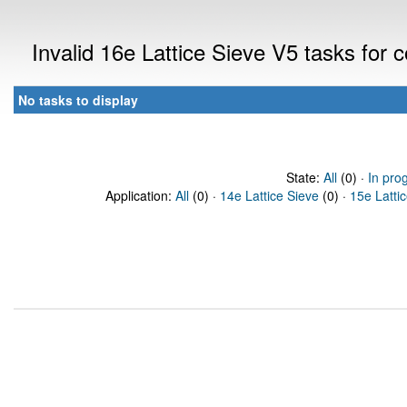
Invalid 16e Lattice Sieve V5 tasks for
No tasks to display
State:
All
(0) ·
In pro
Application:
All
(0) ·
14e Lattice Sieve
(0) ·
15e Latti