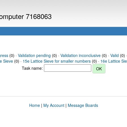
 computer 7168063
gress
(0) ·
Validation pending
(0) ·
Validation inconclusive
(0) ·
Valid
(0) ·
ce Sieve
(0) ·
15e Lattice Sieve for smaller numbers
(0) ·
16e Lattice Si
Task name:
Home
|
My Account
|
Message Boards