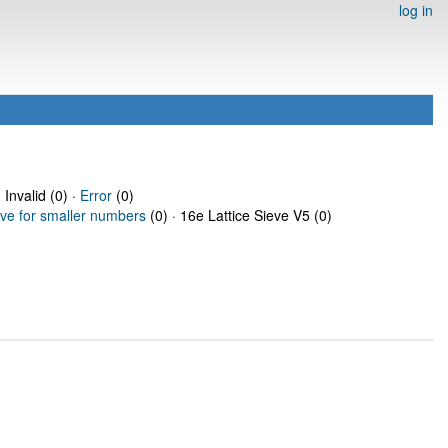
log in
 Invalid (0) ·
Error
(0)
eve for smaller numbers
(0) · 16e Lattice Sieve V5 (0)