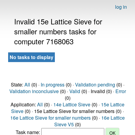
log in
Invalid 15e Lattice Sieve for
smaller numbers tasks for
computer 7168063
No tasks to display
State:
All
(0) ·
In progress
(0) ·
Validation pending
(0) ·
Validation inconclusive
(0) ·
Valid
(0) · Invalid (0) ·
Error
(0)
Application:
All
(0) ·
14e Lattice Sieve
(0) ·
15e Lattice
Sieve
(0) · 15e Lattice Sieve for smaller numbers (0) ·
16e Lattice Sieve for smaller numbers
(0) ·
16e Lattice
Sieve V5
(0)
Task name: