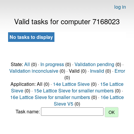
log in
Valid tasks for computer 7168023
No tasks to display
State:
All
(0) ·
In progress
(0) ·
Validation pending
(0) ·
Validation inconclusive
(0) · Valid (0) ·
Invalid
(0) ·
Error
(0)
Application: All (0) ·
14e Lattice Sieve
(0) ·
15e Lattice
Sieve
(0) ·
15e Lattice Sieve for smaller numbers
(0) ·
16e Lattice Sieve for smaller numbers
(0) ·
16e Lattice
Sieve V5
(0)
Task name: