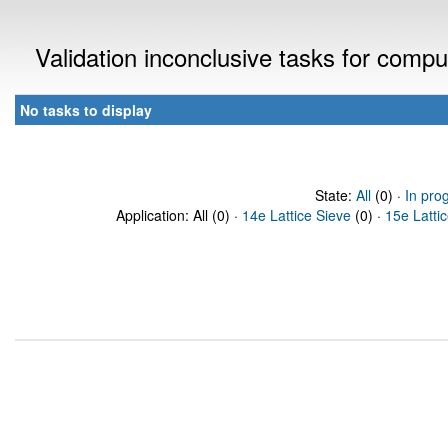
Validation inconclusive tasks for comp
No tasks to display
State:
All
(0) ·
In pro
Application: All (0) ·
14e Lattice Sieve
(0) ·
15e Latti