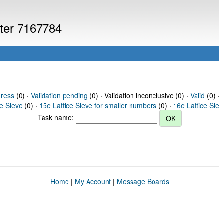
uter 7167784
gress
(0) ·
Validation pending
(0) · Validation inconclusive (0) ·
Valid
(0) 
ce Sieve
(0) ·
15e Lattice Sieve for smaller numbers
(0) ·
16e Lattice Si
Task name:
Home
|
My Account
|
Message Boards