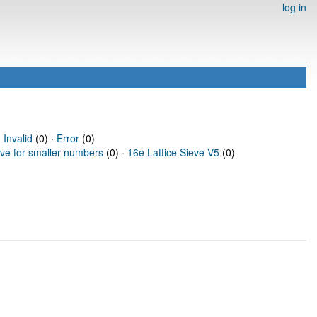
log in
·
Invalid
(0) ·
Error
(0)
eve for smaller numbers
(0) ·
16e Lattice Sieve V5
(0)