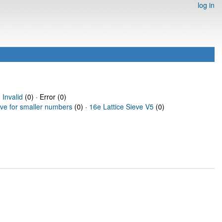
log in
·
Invalid
(0) · Error (0)
eve for smaller numbers
(0) ·
16e Lattice Sieve V5
(0)