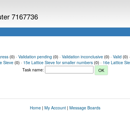
puter 7167736
gress
(0) ·
Validation pending
(0) ·
Validation inconclusive
(0) ·
Valid
(0) 
ce Sieve
(0) ·
15e Lattice Sieve for smaller numbers
(0) ·
16e Lattice Si
Task name:
Home
|
My Account
|
Message Boards