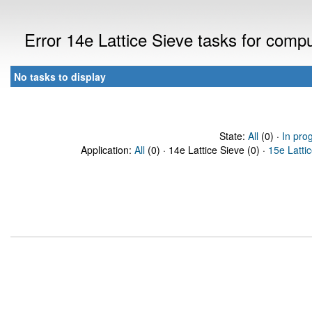
Error 14e Lattice Sieve tasks for com
No tasks to display
State:
All
(0) ·
In pro
Application:
All
(0) · 14e Lattice Sieve (0) ·
15e Latti