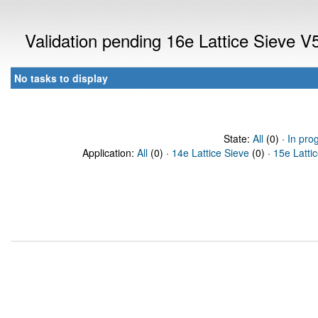
Validation pending 16e Lattice Sieve 
No tasks to display
State:
All
(0) ·
In pro
Application:
All
(0) ·
14e Lattice Sieve
(0) ·
15e Latti