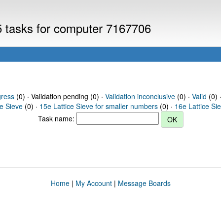
V5 tasks for computer 7167706
gress
(0) · Validation pending (0) ·
Validation inconclusive
(0) ·
Valid
(0) 
ce Sieve
(0) ·
15e Lattice Sieve for smaller numbers
(0) ·
16e Lattice Si
Task name:
Home
|
My Account
|
Message Boards