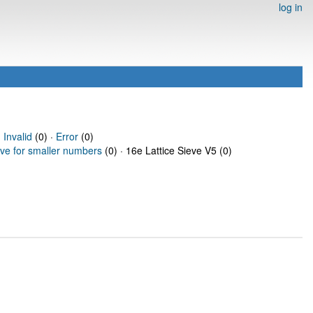
log in
·
Invalid
(0) ·
Error
(0)
eve for smaller numbers
(0) · 16e Lattice Sieve V5 (0)