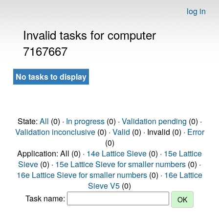
log in
Invalid tasks for computer
7167667
No tasks to display
State:
All
(0) ·
In progress
(0) ·
Validation pending
(0) ·
Validation inconclusive
(0) ·
Valid
(0) · Invalid (0) ·
Error
(0)
Application: All (0) ·
14e Lattice Sieve
(0) ·
15e Lattice
Sieve
(0) ·
15e Lattice Sieve for smaller numbers
(0) ·
16e Lattice Sieve for smaller numbers
(0) ·
16e Lattice
Sieve V5
(0)
Task name: