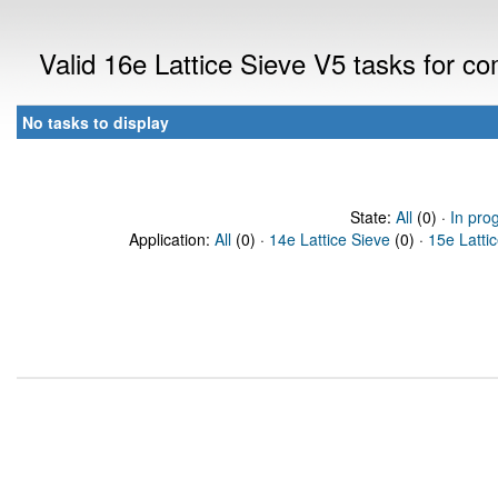
Valid 16e Lattice Sieve V5 tasks for 
No tasks to display
State:
All
(0) ·
In pro
Application:
All
(0) ·
14e Lattice Sieve
(0) ·
15e Latti