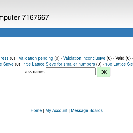
computer 7167667
gress
(0) ·
Validation pending
(0) ·
Validation inconclusive
(0) · Valid (0) 
ce Sieve
(0) ·
15e Lattice Sieve for smaller numbers
(0) ·
16e Lattice Si
Task name:
Home
|
My Account
|
Message Boards