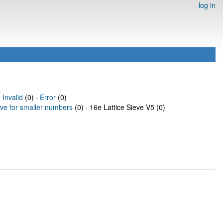
log in
·
Invalid
(0) ·
Error
(0)
eve for smaller numbers
(0) · 16e Lattice Sieve V5 (0)