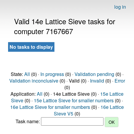
log in
Valid 14e Lattice Sieve tasks for
computer 7167667
No tasks to display
State:
All
(0) ·
In progress
(0) ·
Validation pending
(0) ·
Validation inconclusive
(0) · Valid (0) ·
Invalid
(0) ·
Error
(0)
Application:
All
(0) · 14e Lattice Sieve (0) ·
15e Lattice
Sieve
(0) ·
15e Lattice Sieve for smaller numbers
(0) ·
16e Lattice Sieve for smaller numbers
(0) ·
16e Lattice
Sieve V5
(0)
Task name: